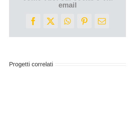
email
Facebook
X
WhatsApp
Pinterest
Email
Progetti correlati
Scultur
Installaz
2020
Sculture
e
Installazioni
2024